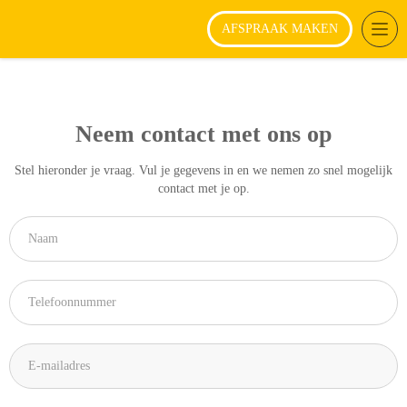
AFSPRAAK MAKEN
T
o
g
g
l
e
Neem contact met ons op
n
a
Stel hieronder je vraag. Vul je gegevens in en we nemen zo snel mogelijk
v
contact met je op.
i
g
a
t
i
o
n