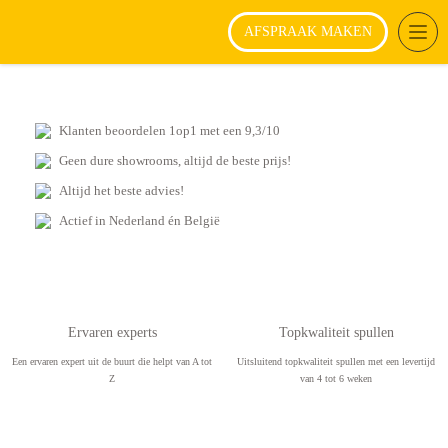
AFSPRAAK MAKEN
T
o
g
g
l
Klanten beoordelen 1op1 met een 9,3/10
e
n
Geen dure showrooms, altijd de beste prijs!
a
Altijd het beste advies!
v
i
Actief in Nederland én België
g
a
t
i
o
Ervaren experts
Topkwaliteit spullen
n
Een ervaren expert uit de buurt die helpt van A tot
Uitsluitend topkwaliteit spullen met een levertijd
Z
van 4 tot 6 weken