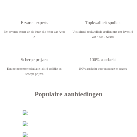
Ervaren experts
Topkwaliteit spullen
Een ervaren expert uit de buurt die helpt van A tot
Uitsluitend topkwaliteit spullen met een levertijd
Z
van 4 tot 6 weken
Scherpe prijzen
100% aandacht
Een no-nonsense calculatie: altijd eerlijke en
100% aandacht voor montage en nazorg
scherpe prijzen
Populaire aanbiedingen
5.250,-
5.250,-
5.250,-
Forli
Pescara